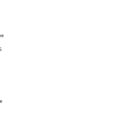
ne
S
e