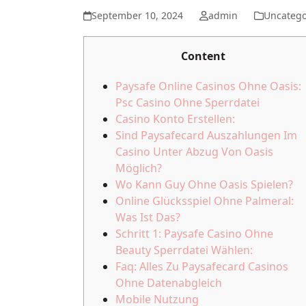
September 10, 2024
admin
Uncatego
Content
Paysafe Online Casinos Ohne Oasis:
Psc Casino Ohne Sperrdatei
Casino Konto Erstellen:
Sind Paysafecard Auszahlungen Im
Casino Unter Abzug Von Oasis
Möglich?
Wo Kann Guy Ohne Oasis Spielen?
Online Glücksspiel Ohne Palmeral:
Was Ist Das?
Schritt 1: Paysafe Casino Ohne
Beauty Sperrdatei Wählen:
Faq: Alles Zu Paysafecard Casinos
Ohne Datenabgleich
Mobile Nutzung