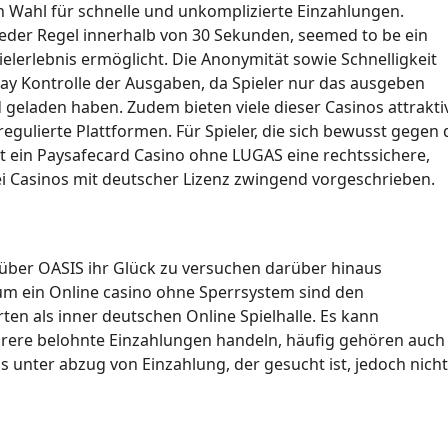
 Wahl für schnelle und unkomplizierte Einzahlungen.
jeder Regel innerhalb von 30 Sekunden, seemed to be ein
elerlebnis ermöglicht. Die Anonymität sowie Schnelligkeit
ay Kontrolle der Ausgaben, da Spieler nur das ausgeben
 geladen haben. Zudem bieten viele dieser Casinos attrakti
egulierte Plattformen. Für Spieler, die sich bewusst gegen 
t ein Paysafecard Casino ohne LUGAS eine rechtssichere,
 bei Casinos mit deutscher Lizenz zwingend vorgeschrieben.
über OASIS ihr Glück zu versuchen darüber hinaus
 um ein Online casino ohne Sperrsystem sind den
n als inner deutschen Online Spielhalle. Es kann
rere belohnte Einzahlungen handeln, häufig gehören auch
us unter abzug von Einzahlung, der gesucht ist, jedoch nicht