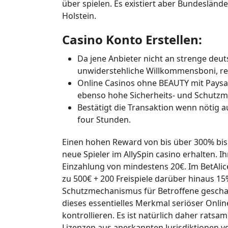
über spielen. Es existiert aber Bundesländ
Holstein.
Casino Konto Erstellen:
Da jene Anbieter nicht an strenge deu
unwiderstehliche Willkommensboni, re
Online Casinos ohne BEAUTY mit Paysa
ebenso hohe Sicherheits- und Schut
Bestätigt die Transaktion wenn nötig a
four Stunden.
Einen hohen Reward von bis über 300% bis z
neue Spieler im AllySpin casino erhalten. I
Einzahlung von mindestens 20€. Im BetAlic
zu 500€ + 200 Freispiele darüber hinaus 1
Schutzmechanismus für Betroffene geschaf
dieses essentielles Merkmal seriöser Online
kontrollieren. Es ist natürlich daher ratsam
Lizenzen aus anerkannten Jurisdiktionen v