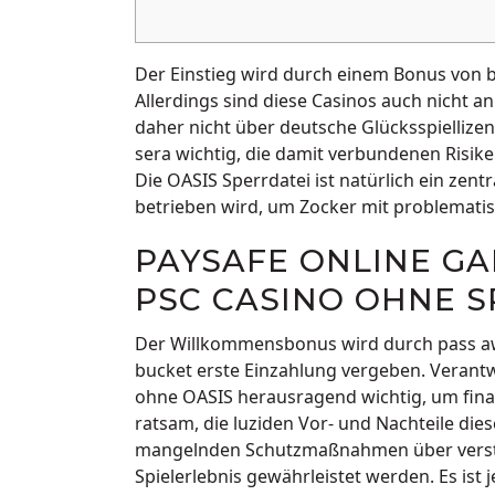
Der Einstieg wird durch einem Bonus von bi
Allerdings sind diese Casinos auch nicht 
daher nicht über deutsche Glücksspiellizen
sera wichtig, die damit verbundenen Risi
Die OASIS Sperrdatei ist natürlich ein zen
betrieben wird, um Zocker mit problematis
PAYSAFE ONLINE GA
PSC CASINO OHNE S
Der Willkommensbonus wird durch pass awa
bucket erste Einzahlung vergeben. Verantwo
ohne OASIS herausragend wichtig, um finan
ratsam, die luziden Vor- und Nachteile di
mangelnden Schutzmaßnahmen über verste
Spielerlebnis gewährleistet werden. Es ist j