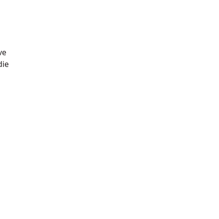
ve
die