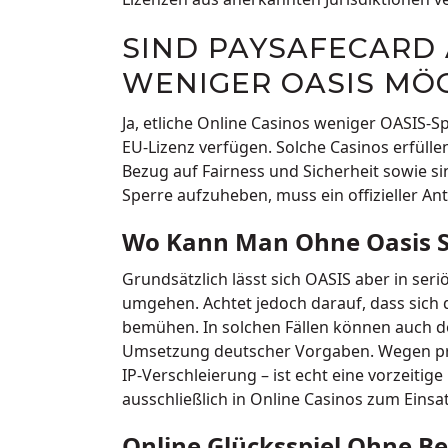
SIND PAYSAFECARD
WENIGER OASIS MÖ
Ja, etliche Online Casinos weniger OASIS-Sp
EU-Lizenz verfügen. Solche Casinos erfüll
Bezug auf Fairness und Sicherheit sowie si
Sperre aufzuheben, muss ein offizieller An
Wo Kann Man Ohne Oasis S
Grundsätzlich lässt sich OASIS aber in se
umgehen. Achtet jedoch darauf, dass sich 
bemühen. In solchen Fällen können auch do
Umsetzung deutscher Vorgaben. Wegen pr
IP-Verschleierung – ist echt eine vorzeiti
ausschließlich in Online Casinos zum Einsat
Online Glücksspiel Ohne Be