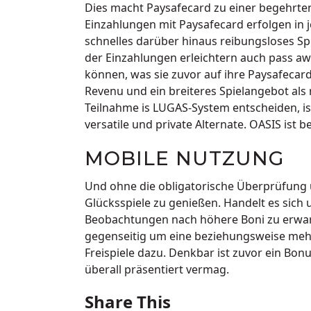
Dies macht Paysafecard zu einer begehrten
Einzahlungen mit Paysafecard erfolgen in 
schnelles darüber hinaus reibungsloses Spi
der Einzahlungen erleichtern auch pass aw
können, was sie zuvor auf ihre Paysafecard
Revenu und ein breiteres Spielangebot als r
Teilnahme is LUGAS-System entscheiden, is
versatile und private Alternate. OASIS ist
MOBILE NUTZUNG
Und ohne die obligatorische Überprüfung 
Glücksspiele zu genießen. Handelt es sich
Beobachtungen nach höhere Boni zu erwarte
gegenseitig um eine beziehungsweise meh
Freispiele dazu. Denkbar ist zuvor ein Bon
überall präsentiert vermag.
Share This