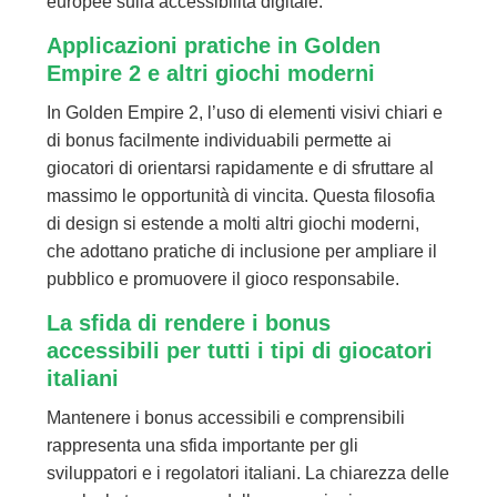
europee sulla accessibilità digitale.
Applicazioni pratiche in Golden
Empire 2 e altri giochi moderni
In Golden Empire 2, l’uso di elementi visivi chiari e
di bonus facilmente individuabili permette ai
giocatori di orientarsi rapidamente e di sfruttare al
massimo le opportunità di vincita. Questa filosofia
di design si estende a molti altri giochi moderni,
che adottano pratiche di inclusione per ampliare il
pubblico e promuovere il gioco responsabile.
La sfida di rendere i bonus
accessibili per tutti i tipi di giocatori
italiani
Mantenere i bonus accessibili e comprensibili
rappresenta una sfida importante per gli
sviluppatori e i regolatori italiani. La chiarezza delle