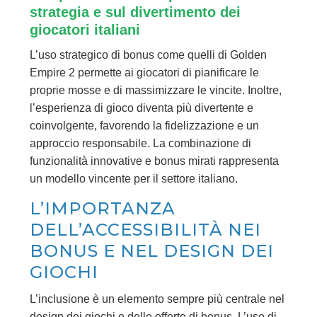
strategia e sul divertimento dei
giocatori italiani
L’uso strategico di bonus come quelli di Golden
Empire 2 permette ai giocatori di pianificare le
proprie mosse e di massimizzare le vincite. Inoltre,
l’esperienza di gioco diventa più divertente e
coinvolgente, favorendo la fidelizzazione e un
approccio responsabile. La combinazione di
funzionalità innovative e bonus mirati rappresenta
un modello vincente per il settore italiano.
L’IMPORTANZA
DELL’ACCESSIBILITÀ NEI
BONUS E NEL DESIGN DEI
GIOCHI
L’inclusione è un elemento sempre più centrale nel
design dei giochi e delle offerte di bonus. L’uso di