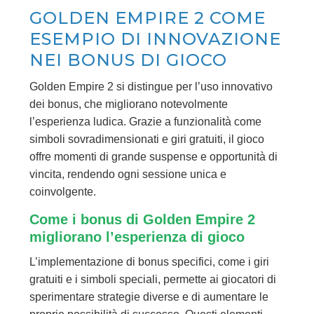
GOLDEN EMPIRE 2 COME
ESEMPIO DI INNOVAZIONE
NEI BONUS DI GIOCO
Golden Empire 2 si distingue per l’uso innovativo
dei bonus, che migliorano notevolmente
l’esperienza ludica. Grazie a funzionalità come
simboli sovradimensionati e giri gratuiti, il gioco
offre momenti di grande suspense e opportunità di
vincita, rendendo ogni sessione unica e
coinvolgente.
Come i bonus di Golden Empire 2
migliorano l’esperienza di gioco
L’implementazione di bonus specifici, come i giri
gratuiti e i simboli speciali, permette ai giocatori di
sperimentare strategie diverse e di aumentare le