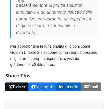
passerà sempre di più da soluzioni
innovative e da un attento rispetto delle
normative, per garantire un’esperienza
di gioco sicura, responsabile e
divertente.
Per approfondire le funzionalità di giochi come
Golden Empire 2 e scoprire come i bonus possano
migliorare la propria esperienza, visitate
goldenempire2.it/features.
Share This
Twitter
Facebook
LinkedIn
Email