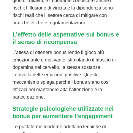
gioco. Tuttavia, è importante conoscere anche i
rischi: l’illusione di vincita e la dipendenza sono
rischi reali che il settore cerca di mitigare con
pratiche etiche e regolamentazioni.
L’effetto delle aspettative sui bonus e
il senso di ricompensa
L’attesa di ottenere bonus rende il gioco più
emozionante e motivante, stimolando il rilascio di
dopamina nel cervello, la stessa sostanza
coinvolta nelle emozioni positive. Questo
meccanismo spiega perché i bonus siano così
efficaci nel mantenere alta l’attenzione e la
partecipazione.
Strategie psicologiche utilizzate nei
bonus per aumentare l’engagement
Le piattaforme moderne adottano tecniche di