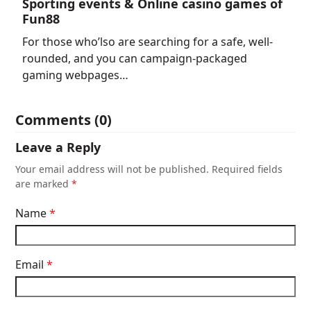
Sporting events & Online casino games of
Fun88
For those who’lso are searching for a safe, well-
rounded, and you can campaign-packaged
gaming webpages…
Comments (0)
Leave a Reply
Your email address will not be published.
Required fields
are marked
*
Name
*
Email
*