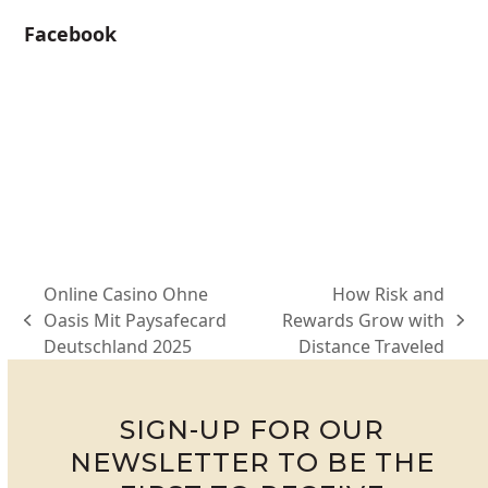
R560.00
through
Facebook
R2,150.00
Online Casino Ohne
How Risk and
Oasis Mit Paysafecard ️
Rewards Grow with
previous
next
Deutschland 2025
Distance Traveled
post:
post:
SIGN-UP FOR OUR
NEWSLETTER TO BE THE