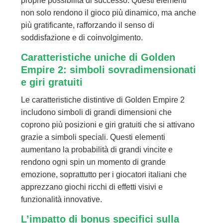
proprie possibilità di successo. Questi elementi
non solo rendono il gioco più dinamico, ma anche
più gratificante, rafforzando il senso di
soddisfazione e di coinvolgimento.
Caratteristiche uniche di Golden
Empire 2: simboli sovradimensionati
e giri gratuiti
Le caratteristiche distintive di Golden Empire 2
includono simboli di grandi dimensioni che
coprono più posizioni e giri gratuiti che si attivano
grazie a simboli speciali. Questi elementi
aumentano la probabilità di grandi vincite e
rendono ogni spin un momento di grande
emozione, soprattutto per i giocatori italiani che
apprezzano giochi ricchi di effetti visivi e
funzionalità innovative.
L’impatto di bonus specifici sulla