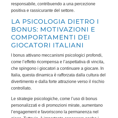
responsabile, contribuendo a una percezione
positiva e rassicurante del settore.
LA PSICOLOGIA DIETRO I
BONUS: MOTIVAZIONI E
COMPORTAMENTI DEI
GIOCATORI ITALIANI
I bonus attivano meccanismi psicologici profondi,
come l’effetto ricompensa e l’aspettativa di vincita,
che spingono i giocatori a continuare a giocare. In
Italia, questa dinamica è rafforzata dalla cultura del
divertimento e dalla forte attrazione verso il rischio
controllato.
Le strategie psicologiche, come l’uso di bonus
personalizzati e di promozioni mirate, aumentano
l’engagement e favoriscono la permanenza nel