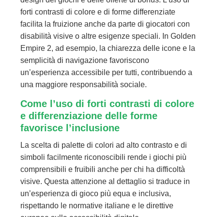
forti contrasti di colore e di forme differenziate
facilita la fruizione anche da parte di giocatori con
disabilità visive o altre esigenze speciali. In Golden
Empire 2, ad esempio, la chiarezza delle icone e la
semplicità di navigazione favoriscono
un’esperienza accessibile per tutti, contribuendo a
una maggiore responsabilità sociale.
Come l’uso di forti contrasti di colore
e differenziazione delle forme
favorisce l’inclusione
La scelta di palette di colori ad alto contrasto e di
simboli facilmente riconoscibili rende i giochi più
comprensibili e fruibili anche per chi ha difficoltà
visive. Questa attenzione al dettaglio si traduce in
un’esperienza di gioco più equa e inclusiva,
rispettando le normative italiane e le direttive