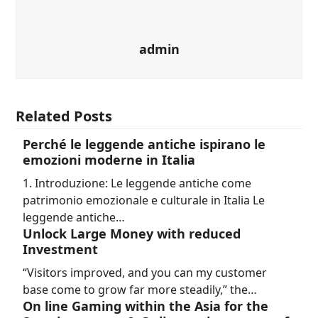
admin
Related Posts
Perché le leggende antiche ispirano le
emozioni moderne in Italia
1. Introduzione: Le leggende antiche come
patrimonio emozionale e culturale in Italia Le
leggende antiche…
Unlock Large Money with reduced
Investment
“Visitors improved, and you can my customer
base come to grow far more steadily,” the…
On line Gaming within the Asia for the