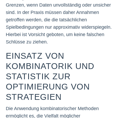
Grenzen, wenn Daten unvollständig oder unsicher
sind. In der Praxis müssen daher Annahmen
getroffen werden, die die tatsächlichen
Spielbedingungen nur approximativ widerspiegeln.
Hierbei ist Vorsicht geboten, um keine falschen
Schlüsse zu ziehen.
EINSATZ VON
KOMBINATORIK UND
STATISTIK ZUR
OPTIMIERUNG VON
STRATEGIEN
Die Anwendung kombinatorischer Methoden
ermöglicht es, die Vielfalt möglicher