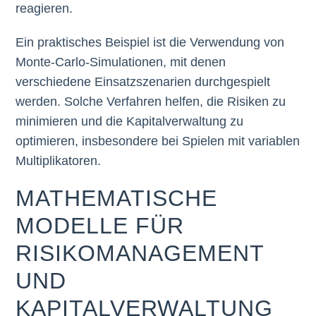
reagieren.
Ein praktisches Beispiel ist die Verwendung von
Monte-Carlo-Simulationen, mit denen
verschiedene Einsatzszenarien durchgespielt
werden. Solche Verfahren helfen, die Risiken zu
minimieren und die Kapitalverwaltung zu
optimieren, insbesondere bei Spielen mit variablen
Multiplikatoren.
MATHEMATISCHE
MODELLE FÜR
RISIKOMANAGEMENT
UND
KAPITALVERWALTUNG