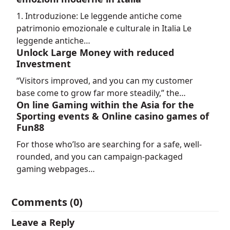
1. Introduzione: Le leggende antiche come
patrimonio emozionale e culturale in Italia Le
leggende antiche…
Unlock Large Money with reduced
Investment
“Visitors improved, and you can my customer
base come to grow far more steadily,” the…
On line Gaming within the Asia for the
Sporting events & Online casino games of
Fun88
For those who’lso are searching for a safe, well-
rounded, and you can campaign-packaged
gaming webpages…
Comments (0)
Leave a Reply