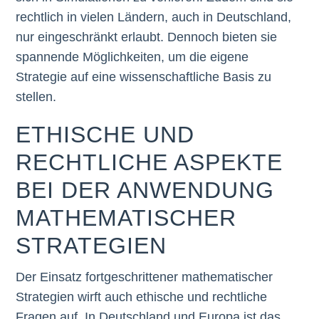
rechtlich in vielen Ländern, auch in Deutschland,
nur eingeschränkt erlaubt. Dennoch bieten sie
spannende Möglichkeiten, um die eigene
Strategie auf eine wissenschaftliche Basis zu
stellen.
ETHISCHE UND
RECHTLICHE ASPEKTE
BEI DER ANWENDUNG
MATHEMATISCHER
STRATEGIEN
Der Einsatz fortgeschrittener mathematischer
Strategien wirft auch ethische und rechtliche
Fragen auf. In Deutschland und Europa ist das