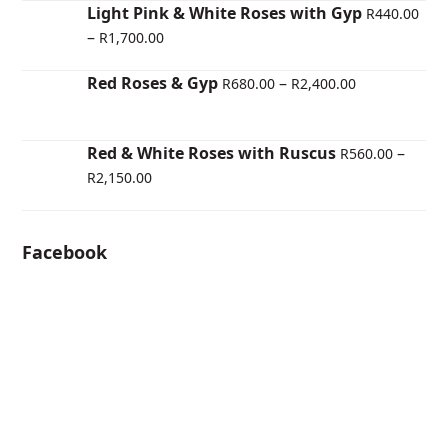
Light Pink & White Roses with Gyp
throug
R
440.00
Price
–
R1,380.
R
1,700.00
range:
Price
Red Roses & Gyp
–
R440.00
R
680.00
R
2,400.00
range:
through
R680.00
R1,700.00
Red & White Roses with Ruscus
–
through
R
560.00
Price
R2,400.00
R
2,150.00
range:
R560.00
through
Facebook
R2,150.00