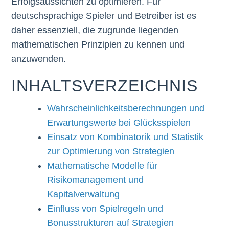
Erfolgsaussichten zu optimieren. Für
deutschsprachige Spieler und Betreiber ist es
daher essenziell, die zugrunde liegenden
mathematischen Prinzipien zu kennen und
anzuwenden.
INHALTSVERZEICHNIS
Wahrscheinlichkeitsberechnungen und
Erwartungswerte bei Glücksspielen
Einsatz von Kombinatorik und Statistik
zur Optimierung von Strategien
Mathematische Modelle für
Risikomanagement und
Kapitalverwaltung
Einfluss von Spielregeln und
Bonusstrukturen auf Strategien