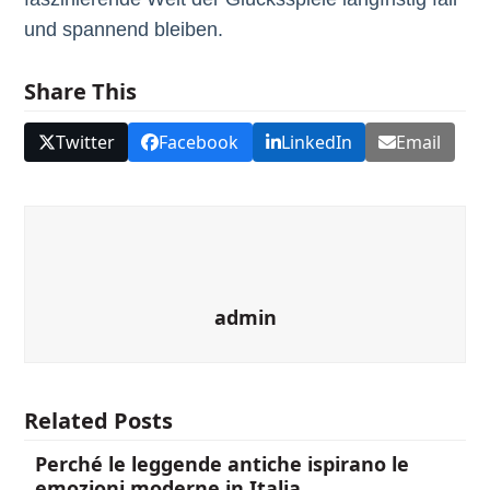
und spannend bleiben.
Share This
Twitter
Facebook
LinkedIn
Email
admin
Related Posts
Perché le leggende antiche ispirano le
emozioni moderne in Italia