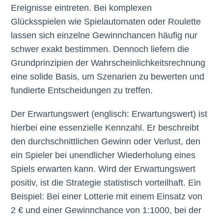
Ereignisse eintreten. Bei komplexen
Glücksspielen wie Spielautomaten oder Roulette
lassen sich einzelne Gewinnchancen häufig nur
schwer exakt bestimmen. Dennoch liefern die
Grundprinzipien der Wahrscheinlichkeitsrechnung
eine solide Basis, um Szenarien zu bewerten und
fundierte Entscheidungen zu treffen.
Der Erwartungswert (englisch: Erwartungswert) ist
hierbei eine essenzielle Kennzahl. Er beschreibt
den durchschnittlichen Gewinn oder Verlust, den
ein Spieler bei unendlicher Wiederholung eines
Spiels erwarten kann. Wird der Erwartungswert
positiv, ist die Strategie statistisch vorteilhaft. Ein
Beispiel: Bei einer Lotterie mit einem Einsatz von
2 € und einer Gewinnchance von 1:1000, bei der