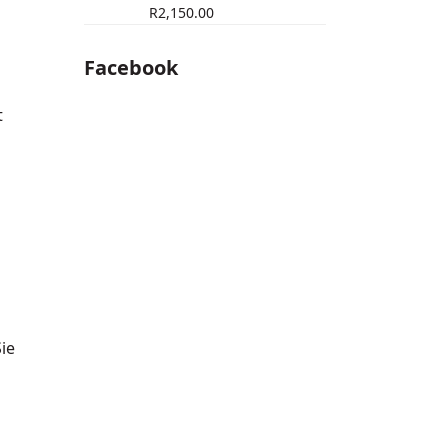
Price
R2,400.00
R
2,150.00
range:
R560.00
Facebook
through
R2,150.00
t
ie