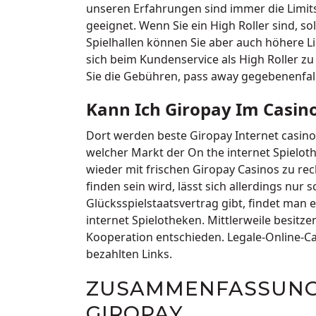
unseren Erfahrungen sind immer die Limits
geeignet. Wenn Sie ein High Roller sind, so
Spielhallen können Sie aber auch höhere 
sich beim Kundenservice als High Roller z
Sie die Gebühren, pass away gegebenenfal
Kann Ich Giropay Im Casi
Dort werden beste Giropay Internet casinos
welcher Markt der On the internet Spielothe
wieder mit frischen Giropay Casinos zu re
finden sein wird, lässt sich allerdings nu
Glücksspielstaatsvertrag gibt, findet man
internet Spielotheken. Mittlerweile besitze
Kooperation entschieden. Legale-Online-Casi
bezahlten Links.
ZUSAMMENFASSUNG 
GIROPAY