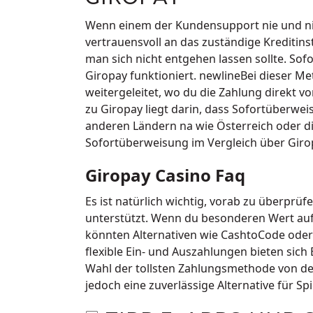
Wenn einem der Kundensupport nie und ni
vertrauensvoll an das zuständige Kreditinst
man sich nicht entgehen lassen sollte. Sof
Giropay funktioniert. newlineBei dieser M
weitergeleitet, wo du die Zahlung direkt 
zu Giropay liegt darin, dass Sofortüberwe
anderen Ländern na wie Österreich oder die
Sofortüberweisung im Vergleich über Giro
Giropay Casino Faq
Es ist natürlich wichtig, vorab zu überprü
unterstützt. Wenn du besonderen Wert auf 
könnten Alternativen wie CashtoCode oder
flexible Ein- und Auszahlungen bieten sich E
Wahl der tollsten Zahlungsmethode von de
jedoch eine zuverlässige Alternative für Sp