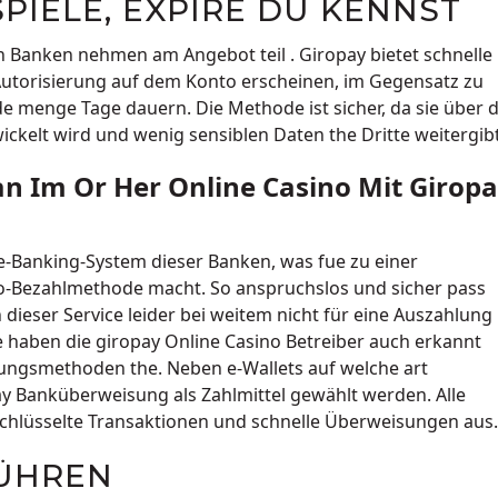
 SPIELE, EXPIRE DU KENNST
en Banken nehmen am Angebot teil . Giropay bietet schnelle
Autorisierung auf dem Konto erscheinen, im Gegensatz zu
 menge Tage dauern. Die Methode ist sicher, da sie über 
ckelt wird und wenig sensiblen Daten the Dritte weitergibt
n Im Or Her Online Casino Mit Girop
ne-Banking-System dieser Banken, was fue zu einer
-Bezahlmethode macht. So anspruchslos und sicher pass
dieser Service leider bei weitem nicht für eine Auszahlung 
aben die giropay Online Casino Betreiber auch erkannt
lungsmethoden the. Neben e-Wallets auf welche art
y Banküberweisung als Zahlmittel gewählt werden. Alle
schlüsselte Transaktionen und schnelle Überweisungen aus.
BÜHREN