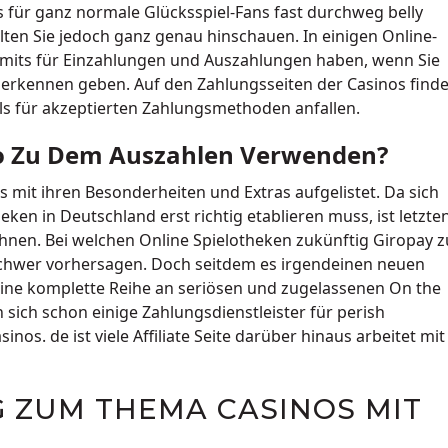
 für ganz normale Glücksspiel-Fans fast durchweg belly
llten Sie jedoch ganz genau hinschauen. In einigen Online-
Limits für Einzahlungen und Auszahlungen haben, wenn Sie
u erkennen geben. Auf den Zahlungsseiten der Casinos find
ls für akzeptierten Zahlungsmethoden anfallen.
no Zu Dem Auszahlen Verwenden?
 mit ihren Besonderheiten und Extras aufgelistet. Da sich
ken in Deutschland erst richtig etablieren muss, ist letzte
chnen. Bei welchen Online Spielotheken zukünftig Giropay z
r schwer vorhersagen. Doch seitdem es irgendeinen neuen
 eine komplette Reihe an seriösen und zugelassenen On the
n sich schon einige Zahlungsdienstleister für perish
nos. de ist viele Affiliate Seite darüber hinaus arbeitet mit
ZUM THEMA CASINOS MIT