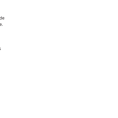
nde
e.
s