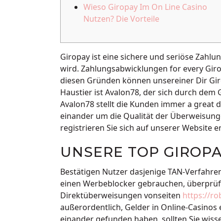
Wieso Giropay Im On Line Casino
Nutzen? Die Vorteile
Giropay ist eine sichere und seriöse Zahl
wird. Zahlungsabwicklungen for every Girop
diesen Gründen können unsereiner Dir Gi
Haustier ist Avalon78, der sich durch dem 
Avalon78 stellt die Kunden immer a great d
einander um die Qualität der Überweisunge
registrieren Sie sich auf unserer Website e
UNSERE TOP GIROPA
Bestätigen Nutzer dasjenige TAN-Verfahren 
einen Werbeblocker gebrauchen, überprüfen
Direktüberweisungen vonseiten
https://r
außerordentlich, Gelder in Online-Casinos 
einander gefunden haben, sollten Sie wiss