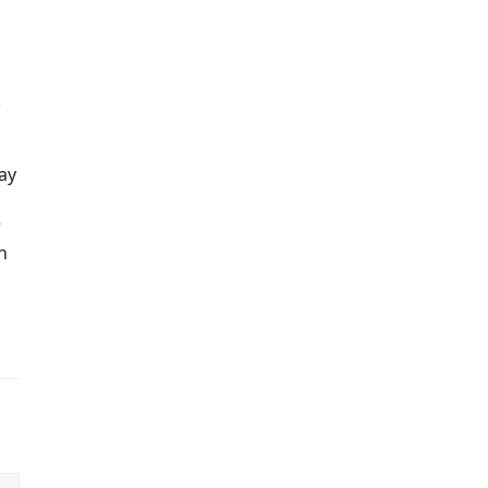
.
ay
r
n
n