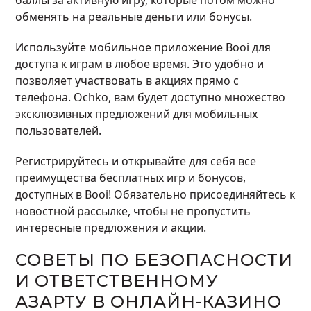
баллы за активную игру, которые потом можно
обменять на реальные деньги или бонусы.
Используйте мобильное приложение Booi для
доступа к играм в любое время. Это удобно и
позволяет участвовать в акциях прямо с
телефона. Ochko, вам будет доступно множество
эксклюзивных предложений для мобильных
пользователей.
Регистрируйтесь и открывайте для себя все
преимущества бесплатных игр и бонусов,
доступных в Booi! Обязательно присоединяйтесь к
новостной рассылке, чтобы не пропустить
интересные предложения и акции.
СОВЕТЫ ПО БЕЗОПАСНОСТИ
И ОТВЕТСТВЕННОМУ
АЗАРТУ В ОНЛАЙН-КАЗИНО