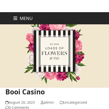
Skip
MENU
to
content
Booi Casino
August 20, 2023
admin
Uncategorized
0 Comments