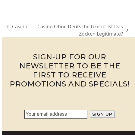
Casino
Casino Ohne Deutsche Lizenz: Ist Das
previous
next
Zocken Legitimate?
post:
post:
SIGN-UP FOR OUR
NEWSLETTER TO BE THE
FIRST TO RECEIVE
PROMOTIONS AND SPECIALS!