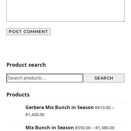
Product search
SEARCH
Products
Gerbera Mix Bunch in Season
–
R
610.00
Price
R
1,420.00
range:
Price
Mix Bunch in Season
–
R610.00
R
550.00
R
1,380.00